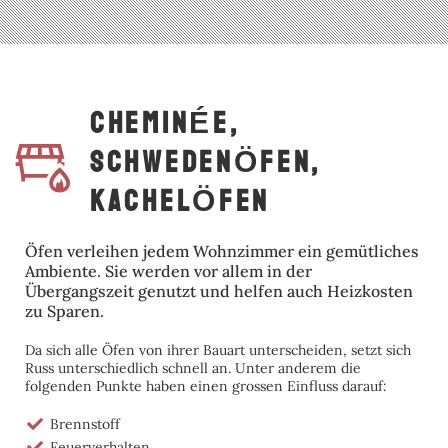
CheminÉe,
SchwedenÖfen,
KachelÖfen
Öfen verleihen jedem Wohnzimmer ein gemütliches
Ambiente. Sie werden vor allem in der
Übergangszeit genutzt und helfen auch Heizkosten
zu Sparen.
Da sich alle Öfen von ihrer Bauart unterscheiden, setzt sich
Russ unterschiedlich schnell an. Unter anderem die
folgenden Punkte haben einen grossen Einfluss darauf:
Brennstoff
Feuerverhalten