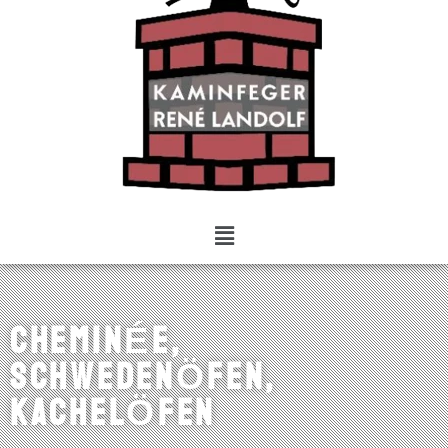
CheminÉe,
SchwedenÖfen,
KachelÖfen