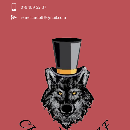
079 109 52 37
rene.landolf@gmail.com